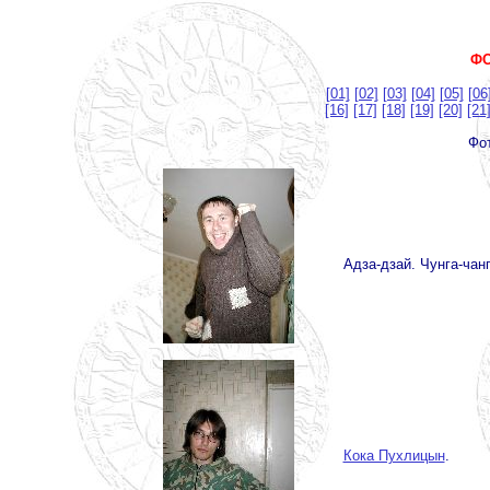
ФО
[01]
[02]
[03]
[04]
[05]
[06
[16]
[17]
[18]
[19]
[20]
[21
Фот
Адза-дзай. Чунга-чанг
Кока Пухлицын
.