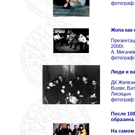
фотограф:
Жопа как 
Презентац
2000г.
А. Мигачев
фотограф:
Люди и в
ДК Железн
Buster, Ва
Лисицын
фотограф:
После 100
образина
На самом