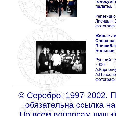
голосует 
палаты.
Репетицион
Лисицын, 
фотограф:
Живые - 
Слева-нап
Пришибле
Большое У
Русский т
2000г.
А.Карпенчу
А.Прасоло
фотограф:
© Серебро, 1997-2002. 
обязательна ссылка на
По всем вопросам пиши