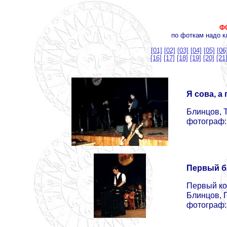
Ф
по фоткам надо к
[01]
[02]
[03]
[04]
[05]
[06
[16]
[17]
[18]
[19]
[20]
[21
Я сова, а
Блинцов, 
фотограф:
Первый б
Первый кон
Блинцов, 
фотограф: