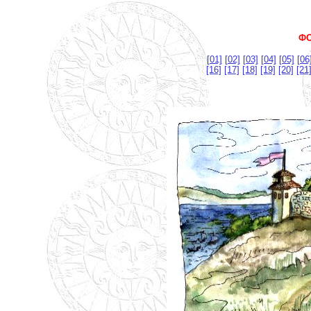
ФО
[01]
[02]
[03]
[04]
[05]
[06
[16]
[17]
[18]
[19]
[20]
[21