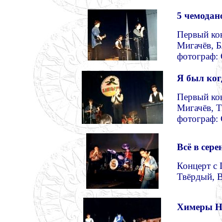
5 чемодано
Первый кон
Мигачёв, 
фотограф:
Я был ког
Первый кон
Мигачёв, Т
фотограф:
Всё в сере
Концерт с 
Твёрдый, 
Химеры Н