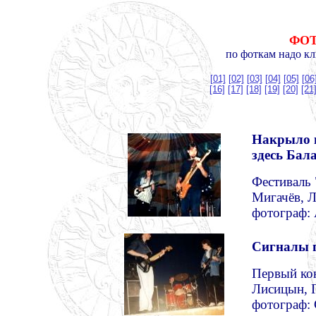
ФОТ
по фоткам надо кл
[01]
[02]
[03]
[04]
[05]
[06
[16]
[17]
[18]
[19]
[20]
[21
Накрыло 
здесь Бал
Фестиваль 
Мигачёв, 
фотограф: 
Сигналы 
Первый кон
Лисицын, Г
фотограф: