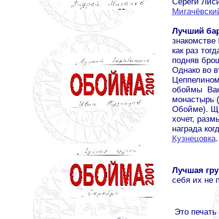
Серёги Лис
Мигачёвски
Лучший ба
знакомстве
как раз тог
подняв бр
Однако во в
Цеппелином 
обоймы Ван
монастырь (
Обойме). Щ
хочет, разм
награда ког
Кузнецовка
.
Лучшая гру
себя их не 
Это печать 