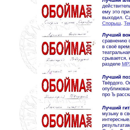
Лучший ал
действитель
ему это прик
выходил. Са
Спорыш
.
Те
Лучший во
сравнению с
в своё врем
театральная
срывается, 
разделе
MP
Лучший по
Твёрдого. 
опубликова
про Ъ расс
Лучший гит
музыку в св
интересные.
результата