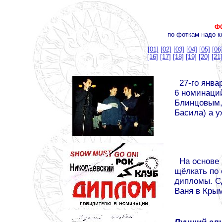
Ф
по фоткам надо к
[01]
[02]
[03]
[04]
[05]
[06
[16]
[17]
[18]
[19]
[20]
[21
27-го январ
6 номинаций
Блинцовым,
Басила) а у
На основе 
щёлкать по 
дипломы. Сд
Ваня в Крым