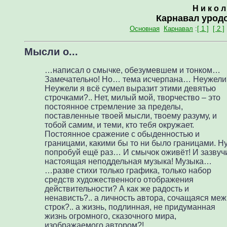
Н и к о 
Карнавал урод
Основная
Карнавал
:
[ 1 ]
[ 2 ]
Мысли о...
…написал о смычке, обезумевшем и тонком…
Замечательно! Но… тема исчерпана… Неужели
Неужели я всё сумел выразит этими девятью
строчками?.. Нет, милый мой, творчество – это
постоянное стремление за пределы,
поставленные твоей мысли, твоему разуму, и
тобой самим, и теми, кто тебя окружает.
Постоянное сражение с обыденностью и
границами, какими бы то ни было границами. Ну
попробуй ещё раз… И смычок оживёт! И зазвуч
настоящая неподдельная музыка! Музыка…
…разве стихи только графика, только набор
средств художественного отображения
действительности? А как же радость и
ненависть?.. а личность автора, сочащаяся меж
строк?.. а жизнь, подлинная, не придуманная
жизнь огромного, сказочного мира,
изображаемого автором?!.