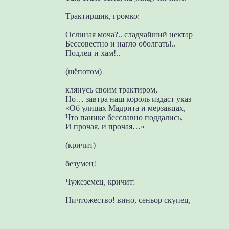
Трактирщик, громко:
Ослиная моча?.. сладчайший нектар
Бессовестно и нагло оболгать!..
Подлец и хам!..
(шёпотом)
клянусь своим трактиром,
Но… завтра наш король издаст указ
«Об улицах Мадрита и мерзавцах,
Что панике бесславно поддались,
И прочая, и прочая…»
(кричит)
безумец!
Чужеземец, кричит:
Ничтожество! вино, сеньор скупец,