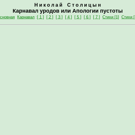
Н и к о л а й С т о л и ц ы н
Карнавал уродов или Апологии пустоты
сновная
Карнавал
:
[ 1 ]
[ 2 ]
[ 3 ]
[ 4 ]
[ 5 ]
[ 6 ]
[ 7 ]
Стихи [1]
Стихи [