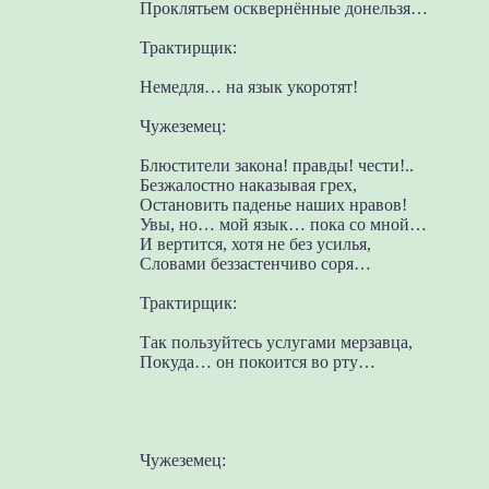
Проклятьем осквернённые донельзя…
Трактирщик:
Немедля… на язык укоротят!
Чужеземец:
Блюстители закона! правды! чести!..
Безжалостно наказывая грех,
Остановить паденье наших нравов!
Увы, но… мой язык… пока со мной…
И вертится, хотя не без усилья,
Словами беззастенчиво соря…
Трактирщик:
Так пользуйтесь услугами мерзавца,
Покуда… он покоится во рту…
Чужеземец: