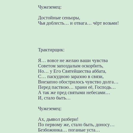
Чужеземец:
Достойные сеньоры,
Чья доблесть… и отвага… чёрт возьми!
Трактирщик:
Я… вовсе не желаю ваши чувства
Советом запоздалым оскорбить,
Но… у Его Святейшества аббата,
С… паскудною заразою в связи,
Внезапно обострилось чувство долга…
Перед паствою… храни её, Господь…
А так же пред святыми небесами…
И, стало быть…
Чужеземец:
Ах, дьявол разбери!
По первому же, стало быть, доносу…
Безбожника… поганые уста…