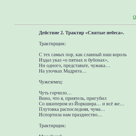
О
Действие 2. Трактир «Святые небеса».
Трактирщик:
С тех самых пор, как славный наш король
Издал указ «о пятнах и бубонах»,
Ни одного, представьте, чужака…
На улочках Мадрита…
Чужеземец:
Чуть горчило…
Вино, что я, приятель, пригубил
Со шкипером из Йоркшира… и всё же…
Плутовка распоследняя, чума…
Испортила нам празднество…
Трактирщик: