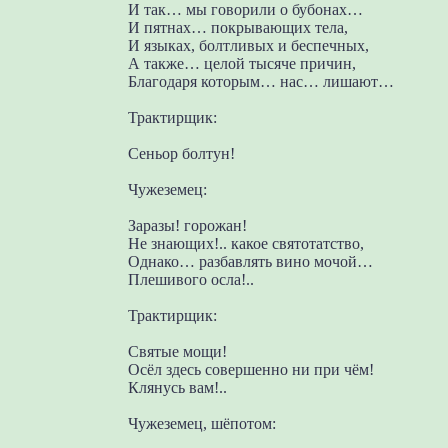
И так… мы говорили о бубонах…
И пятнах… покрывающих тела,
И языках, болтливых и беспечных,
А также… целой тысяче причин,
Благодаря которым… нас… лишают…
Трактирщик:
Сеньор болтун!
Чужеземец:
Заразы! горожан!
Не знающих!.. какое святотатство,
Однако… разбавлять вино мочой…
Плешивого осла!..
Трактирщик:
Святые мощи!
Осёл здесь совершенно ни при чём!
Клянусь вам!..
Чужеземец, шёпотом: