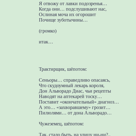
Я отвожу от лавки подозренья…
Когда они… подслушивают нас,
Ослиная моча их огорошит
Почище зуботычины…
(громко)
итак…
Трактирщик, шёпотом:
Сеньоры… справедливо опасаясь,
Что скудоумный лекарь короля,
Дон Альворадо Диас, чьи рецепты
Наводят на аптекарей тоску…
Поставит «окончательный» диагноз…
А это… «захворавшему» грозит…
Пилюлями… от дона Альворадо…
Чужеземец, шёпотом:
Так, стало быть, на улицу ни-ни?..