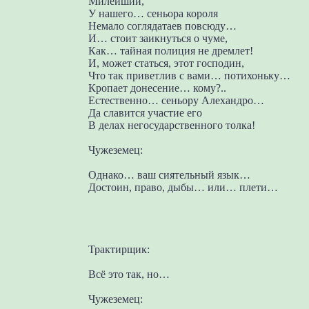
Милейший,
У нашего… сеньора короля
Немало соглядатаев повсюду…
И… стоит заикнуться о чуме,
Как… тайная полиция не дремлет!
И, может статься, этот господин,
Что так приветлив с вами… потихоньку…
Кропает донесение… кому?..
Естественно… сеньору Алехандро…
Да славится участие его
В делах негосударственного толка!
Чужеземец:
Однако… ваш сиятельный язык…
Достоин, право, дыбы… или… плети…
Трактирщик:
Всё это так, но…
Чужеземец: