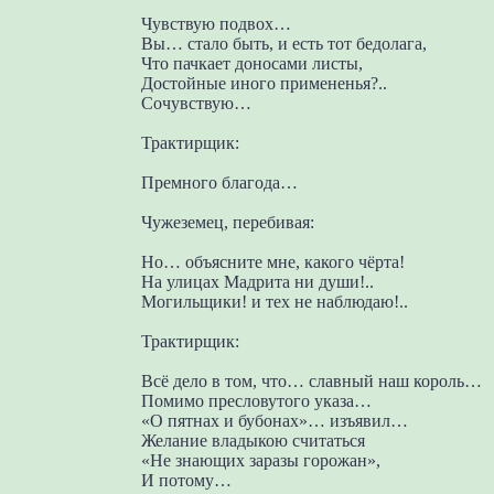
Чувствую подвох…
Вы… стало быть, и есть тот бедолага,
Что пачкает доносами листы,
Достойные иного примененья?..
Сочувствую…
Трактирщик:
Премного благода…
Чужеземец, перебивая:
Но… объясните мне, какого чёрта!
На улицах Мадрита ни души!..
Могильщики! и тех не наблюдаю!..
Трактирщик:
Всё дело в том, что… славный наш король…
Помимо пресловутого указа…
«О пятнах и бубонах»… изъявил…
Желание владыкою считаться
«Не знающих заразы горожан»,
И потому…