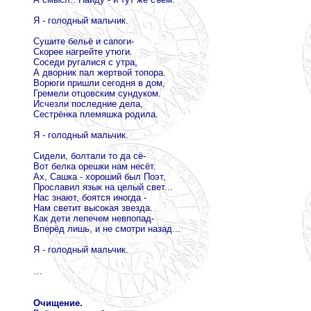
Я - голодный мальчик.
Сушите бельё и сапоги-
Скорее нагрейте утюги.
Соседи ругалися с утра,
А дворник пал жертвой топора.
Ворюги пришли сегодня в дом,
Гремели отцовским сундуком.
Исчезли последние дела,
Сестрёнка племяшка родила.
Я - голодный мальчик.
Сидели, болтали то да сё-
Вот белка орешки нам несёт.
Ах, Сашка - хороший был Поэт,
Прославил язык на целый свет...
Нас знают, боятся иногда -
Нам светит высокая звезда.
Как дети лепечем невпопад-
Вперёд лишь, и не смотри назад...
Я - голодный мальчик.
…
Очищение.