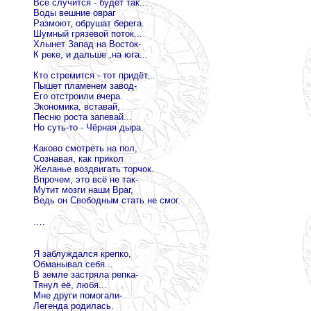
Всё случится - будет так...
Воды вешние овраг
Размоют, обрушат берега.
Шумный грязевой поток...
Хлынет Запад на Восток-
К реке, и дальше ,на юга...
Кто стремится - тот придёт...
Пышет пламенем завод-
Его отстроили вчера.
Экономика, вставай,
Песню роста запевай...
Но суть-то - Чёрная дыра.
Каково смотреть на пол,
Сознавая, как прикол
Желанье воздвигать торчок.
Впрочем, это всё не так-
Мутит мозги наши Враг,
Ведь он Свободным стать не смог.
….
Я заблуждался крепко,
Обманывал себя...
В земле застряла репка-
Тянул её, любя...
Мне други помогали-
Легенда родилась.