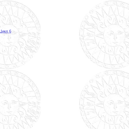
 Цикл
6