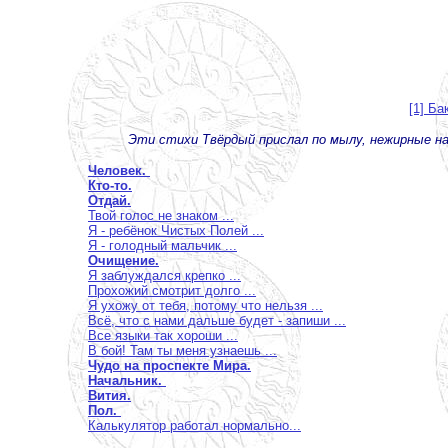
[1] Ба
Эти стихи Твёрдый прислал по мылу, нежирные на
Человек.
Кто-то.
Отдай.
Твой голос не знаком ...
Я - ребёнок Чистых Полей ...
Я - голодный мальчик ...
Очищение.
Я заблуждался крепко ...
Прохожий смотрит долго ...
Я ухожу от тебя, потому что нельзя ...
Всё, что с нами дальше будет - запиши ...
Все языки так хороши ...
В бой! Там ты меня узнаешь ...
Чудо на проспекте Мира.
Начальник.
Вития.
Пол.
Калькулятор работал нормально...