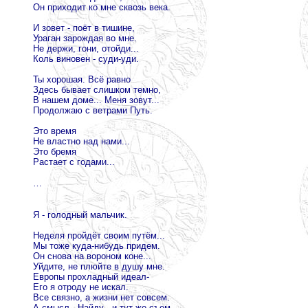
Он приходит ко мне сквозь века.
И зовет - поёт в тишине,
Ураган зарождая во мне.
Не держи, гони, отойди...
Коль виновен - суди-уди.
Ты хорошая. Всё равно
Здесь бывает слишком темно,
В нашем доме... Меня зовут...
Продолжаю с ветрами Путь.
Это время
Не властно над нами...
Это бремя
Растает с годами...
…
Я - голодный мальчик.
Неделя пройдёт своим путём...
Мы тоже куда-нибудь придем.
Он снова на вороном коне...
Уйдите, не плюйте в душу мне.
Европы прохладный идеал-
Его я отроду не искал.
Все связно, а жизни нет совсем.
А смысл.. Найду - и тут же съем.