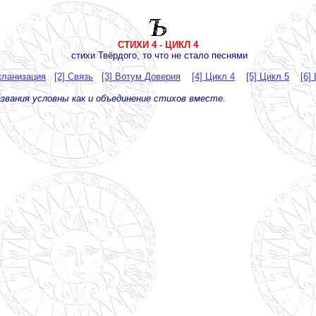
СТИХИ 4 - ЦИКЛ 4
стихи Твёрдого, то что не стало песнями
кланизация
[2] Связь
[3] Вотум Доверия
[4] Цикл 4
[5] Цикл
5
[6]
звания условны как и объединение стихов вместе.