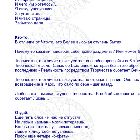
И чего Им хотелось?..
Я сижу, уцепившись
За угол стола
И читаю страницы
Забытого дела...
Кто-то.
В отличие от Что-то, это Более высокая ступень Бытия.
Почему-то каждый присвоил себе право разделять? Или может бы
Творчество, в отличие от искусства, способно превзойти собст
Творческая мысль- Связь со Вселенной, которая без этого обре
последнюю - Реальность посредством Творчества обретает Вечн
Творчество, в отличие от искусства не отрицает Границ. Оно по
возвращение в Хаос, что само по себе - шаг назад.
Любовь же - высшая ступень Творчества. В ней объединяются все
обретает Жизнь...
Отдай.
Ещё пять слов - и нас не отпустят.
Не лезь в карман - мозги потеряешь.
Вдень нить в иголку - время приспело,
Лицом к лицу себя не узнаешь.
Проси ещё четыре конфеты-