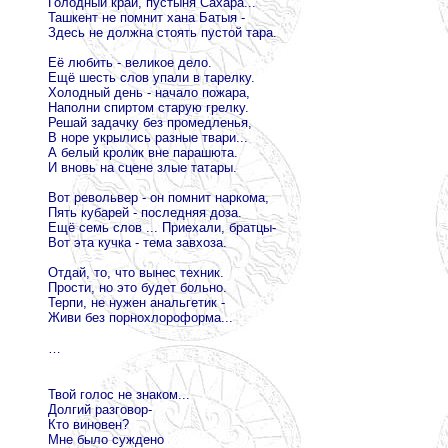
Голодный край, пустыня Сахара...
Ташкент не помнит хана Батыя -
Здесь не должна стоять пустой тара.
Её любить - великое дело.
Ещё шесть слов упали в тарелку.
Холодный день - начало пожара,
Наполни спиртом старую грелку.
Решай задачку без промедленья,
В норе укрылись разные твари...
А белый кролик вне парашюта.
И вновь на сцене злые татары.
Вот револьвер - он помнит наркома,
Пять кубарей - последняя доза.
Ещё семь слов ... Приехали, братцы-
Вот эта кучка - тема завхоза.
Отдай, то, что вынес техник.
Прости, но это будет больно.
Терпи, не нужен анальгетик -
Живи без порнохлороформа...
…
Твой голос не знаком...
Долгий разговор-
Кто виновен?
Мне было суждено