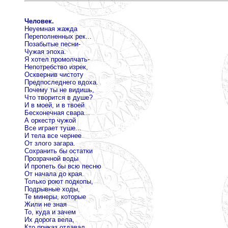
Человек.
Неуемная жажда
Переполненных рек...
Позабытые песни-
Чужая эпоха.
Я хотел промолчать-
Непотребство изрек,
Осквернив чистоту
Предпоследнего вдоха.
Почему ты не видишь,
Что творится в душе?
И в моей, и в твоей
Бесконечная свара...
А оркестр чужой
Все играет туше...
И тела все чернее
От злого загара.
Сохранить бы остатки
Прозрачной воды
И пропеть бы всю песню
От начала до края.
Только роют подкопы,
Подрывные ходы,
Те минеры, которые
Жили не зная
То, куда и зачем
Их дорога вела,
Кто приказ отдавал,