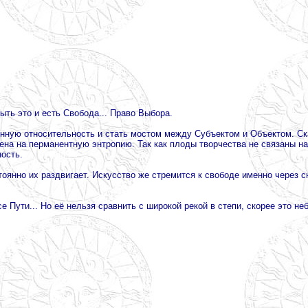
ть это и есть Свобода... Право Выбора.
венную относительность и стать мостом между Субъектом и Объектом. С
чена на перманентную энтропию. Так как плоды творчества не связаны 
ость.
стоянно их раздвигает. Искусство же стремится к свободе именно через с
 Пути... Но её нельзя сравнить с широкой рекой в степи, скорее это н