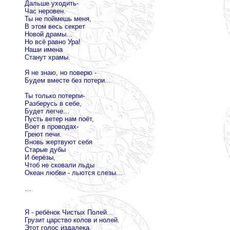
Дальше уходить-
Час неровен.
Ты не поймешь меня,
В этом весь секрет
Новой драмы...
Но всё равно Ура!
Наши имена
Станут храмы.
Я не знаю, но поверю -
Будем вместе без потери...
Ты только потерпи-
Разберусь в себе,
Будет легче...
Пусть ветер нам поёт,
Воет в проводах-
Греют печи.
Вновь жертвуют себя
Старые дубы
И берёзы,
Чтоб не сковали льды
Океан любви - льются слезы...
…
Я - ребёнок Чистых Полей...
Грузит царство колов и нолей.
Этот голос издалека,