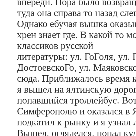
впереди. Пора было возвраща
туда она справа то назад сле
Однако ебучая вышка оказыва
хрен знает где. В какой то м
классиков русской
литературы: ул. ГоГоля, ул. 
ДостоевскоГо, ул. Маяковск
сюда. Приближалось время ко
я вышел на ялтинскую дорог
попавшийся троллейбус. Вот
Симферополю и оказался в Я
подкатил к рынку и я узнал 
Вышел, огляделся, попал куд