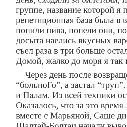
группе, название которой я 
репетиционная база была в 
попили пива, попели они, п
досыта наелись вкусных вар
съел раза в три больше оста
Домой, жалко до моря я так 
Через день после возвраще
“больноГо”, а застал “труп
и Палам. Из всей техники ос
Оказалось, что за это врем
вместе с Марьяной, Саше диз
Шалтай-Болтаи начали вывоз