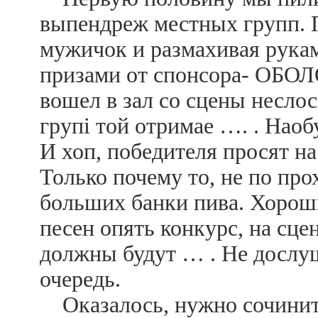
выпендреж местных групп. 
мужичок и размахивая рукам
призами от спонсора- ОБОЛО
вошел в зал со сцены неслос
групi той отримае …. . Наоб
И хоп, победителя просят на
Только почему то, не по прох
больших банки пива. Хороши
песен опять конкурс, на сц
должны будут … . Не дослуш
очередь.
Оказалось, нужно сочинить