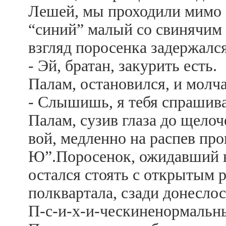
Лешей, мы проходили мимо б
“синий” малый со свинячим
взгляд поросенка задержалс
- Эй, братан, закурить есть.
Палам, остановился, и молча
- Слышишь, я тебя спрашива
Палам, сузив глаза до щелоч
вой, медленно на распев пр
Ю”.Поросенок, ожидавший вс
остался стоять с открытым 
полквартала, сзади донесло
П-с-и-х-и-ческиненормальн