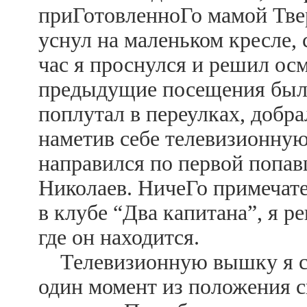
приГотовленноГо мамой Твер
уснул на маленьком кресле,
час я проснулся и решил осм
предыдущие посещения были
поплутал в переулках, добра
наметив себе телевизионную
направился по первой попав
Николаев. НичеГо примечат
в клубе “Два капитана”, я р
где он находится.
Телевизионную вышку я ста
один момент из положения с